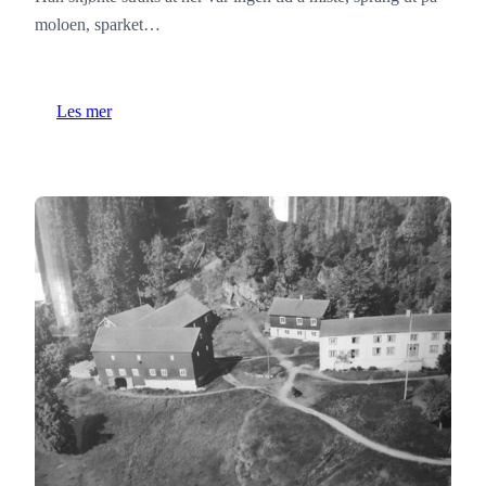
moloen, sparket…
Les mer