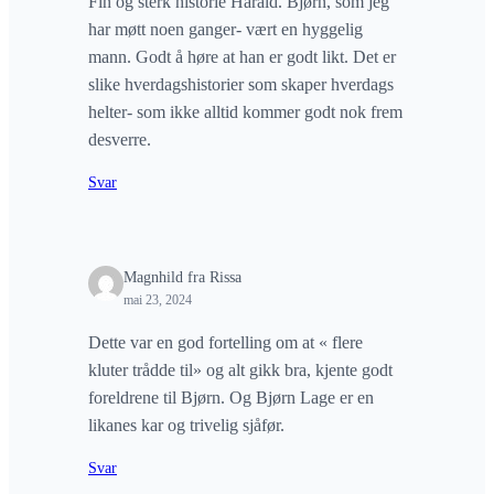
Fin og sterk historie Harald. Bjørn, som jeg
har møtt noen ganger- vært en hyggelig
mann. Godt å høre at han er godt likt. Det er
slike hverdagshistorier som skaper hverdags
helter- som ikke alltid kommer godt nok frem
desverre.
Svar
Magnhild fra Rissa
mai 23, 2024
Dette var en god fortelling om at « flere
kluter trådde til» og alt gikk bra, kjente godt
foreldrene til Bjørn. Og Bjørn Lage er en
likanes kar og trivelig sjåfør.
Svar