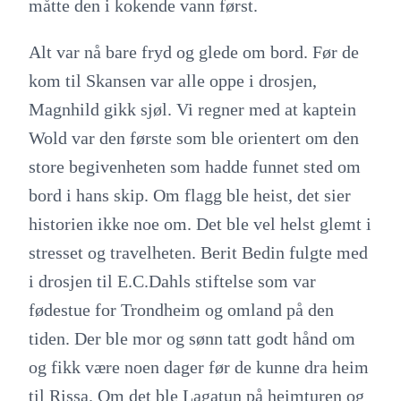
måtte den i kokende vann først.
Alt var nå bare fryd og glede om bord. Før de
kom til Skansen var alle oppe i drosjen,
Magnhild gikk sjøl. Vi regner med at kaptein
Wold var den første som ble orientert om den
store begivenheten som hadde funnet sted om
bord i hans skip. Om flagg ble heist, det sier
historien ikke noe om. Det ble vel helst glemt i
stresset og travelheten. Berit Bedin fulgte med
i drosjen til E.C.Dahls stiftelse som var
fødestue for Trondheim og omland på den
tiden. Der ble mor og sønn tatt godt hånd om
og fikk være noen dager før de kunne dra heim
til Rissa. Om det ble Lagatun på heimturen og