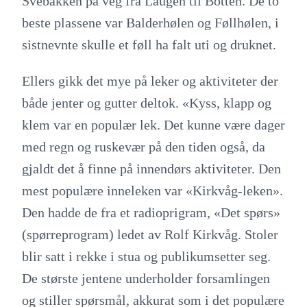
Svebakken på veg fra Laugen til Botten. De to
beste plassene var Balderhølen og Føllhølen, i
sistnevnte skulle et føll ha falt uti og druknet.
Ellers gikk det mye på leker og aktiviteter der
både jenter og gutter deltok. «Kyss, klapp og
klem var en populær lek. Det kunne være dager
med regn og ruskevær på den tiden også, da
gjaldt det å finne på innendørs aktiviteter. Den
mest populære inneleken var «Kirkvåg-leken».
Den hadde de fra et radioprigram, «Det spørs»
(spørreprogram) ledet av Rolf Kirkvåg. Stoler
blir satt i rekke i stua og publikumsetter seg.
De største jentene underholder forsamlingen
og stiller spørsmål, akkurat som i det populære