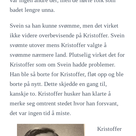
var ingen andre der, men de hørte folk som
badet lengre unna.
Svein sa han kunne svømme, men det virket
ikke videre overbevisende på Kristoffer. Svein
svømte utover mens Kristoffer valgte å
svømme nærmere land. Plutselig virket det for
Kristoffer som om Svein hadde problemer.
Han ble så borte for Kristoffer, fløt opp og ble
borte på nytt. Dette skjedde en gang til,
kanskje to. Kristoffer husker han klarte å
merke seg omtrent stedet hvor han forsvant,
det var ingen tid å miste.
Kristoffer