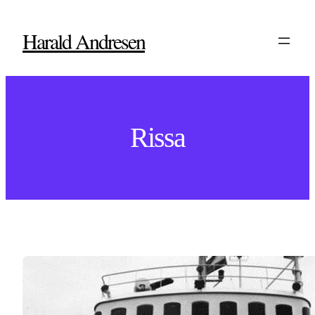
Hopp
til
Harald Andresen
innhold
Rissa