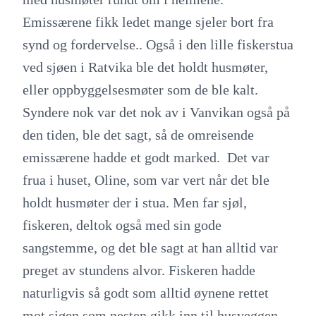
Emissærene fikk ledet mange sjeler bort fra
synd og fordervelse.. Også i den lille fiskerstua
ved sjøen i Ratvika ble det holdt husmøter,
eller oppbyggelsesmøter som de ble kalt.
Syndere nok var det nok av i Vanvikan også på
den tiden, ble det sagt, så de omreisende
emissærene hadde et godt marked. Det var
frua i huset, Oline, som var vert når det ble
holdt husmøter der i stua. Men far sjøl,
fiskeren, deltok også med sin gode
sangstemme, og det ble sagt at han alltid var
preget av stundens alvor. Fiskeren hadde
naturligvis så godt som alltid øynene rettet
mot sjøen som nesten gikk inn til husveggen