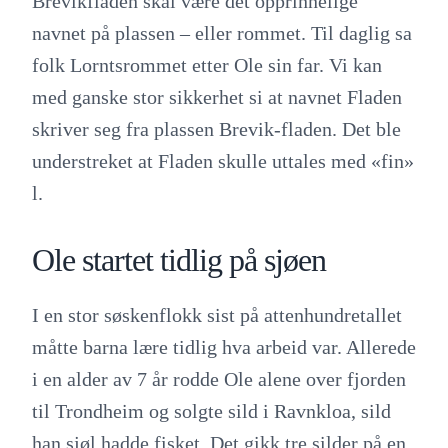
Brevikfladen skal være det opprinnelige
navnet på plassen – eller rommet. Til daglig sa
folk Lorntsrommet etter Ole sin far. Vi kan
med ganske stor sikkerhet si at navnet Fladen
skriver seg fra plassen Brevik-fladen. Det ble
understreket at Fladen skulle uttales med «fin»
l.
Ole startet tidlig på sjøen
I en stor søskenflokk sist på attenhundretallet
måtte barna lære tidlig hva arbeid var. Allerede
i en alder av 7 år rodde Ole alene over fjorden
til Trondheim og solgte sild i Ravnkloa, sild
han sjøl hadde fisket. Det gikk tre silder på en