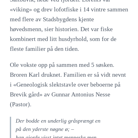
«viking» og drev lofotfiske i 14 vintre sammen
med flere av Stadsbygdens kjente
høvedsmenn, sier historien. Det var fiske
kombinert med litt husdyrhold, som for de
fleste familier på den tiden.
Ole vokste opp på sammen med 5 søsken.
Broren Karl druknet. Familien er så vidt nevnt
i «Geneologisk slektstavle over beboerne på
Brevik gård» av Gunnar Antonius Nesse
(Pastor).
Der bodde en underlig gråsprængt en
på den yderste nøgne ø; –
han gjorde visst intet menneske men